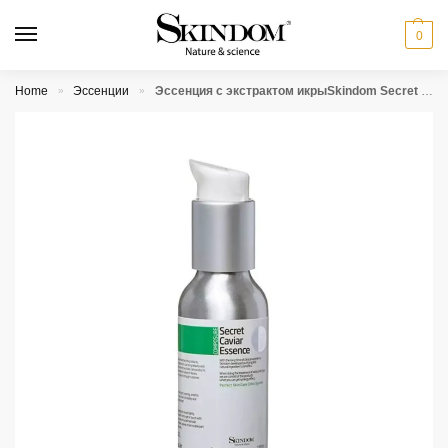
0
Home
Эссенции
Эссенция с экстрактом икрыSkindom Secret Caviar Essence
»
»