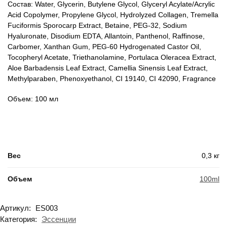
Состав: Water, Glycerin, Butylene Glycol, Glyceryl Acylate/Acrylic
Acid Copolymer, Propylene Glycol, Hydrolyzed Collagen, Tremella
Fuciformis Sporocarp Extract, Betaine, PEG-32, Sodium
Hyaluronate, Disodium EDTA, Allantoin, Panthenol, Raffinose,
Carbomer, Xanthan Gum, PEG-60 Hydrogenated Castor Oil,
Tocopheryl Acetate, Triethanolamine, Portulaca Oleracea Extract,
Aloe Barbadensis Leaf Extract, Camellia Sinensis Leaf Extract,
Methylparaben, Phenoxyethanol, CI 19140, CI 42090, Fragrance
Объем: 100 мл
Вес
0,3 кг
Объем
100ml
Артикул:
ES003
Категория:
Эссенции