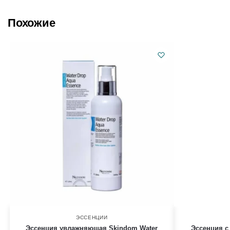
Похожие
ЭССЕНЦИИ
Эссенция увлажняющая Skindom Water
Эссенция 