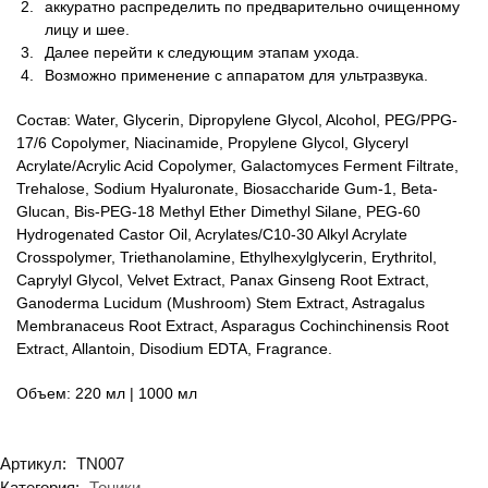
аккуратно распределить по предварительно очищенному
лицу и шее.
Далее перейти к следующим этапам ухода.
Возможно применение с аппаратом для ультразвука.
Состав: Water, Glycerin, Dipropylene Glycol, Alcohol, PEG/PPG-
17/6 Copolymer, Niacinamide, Propylene Glycol, Glyceryl
Acrylate/Acrylic Acid Copolymer, Galactomyces Ferment Filtrate,
Trehalose, Sodium Hyaluronate, Biosaccharide Gum-1, Beta-
Glucan, Bis-PEG-18 Methyl Ether Dimethyl Silane, PEG-60
Hydrogenated Castor Oil, Acrylates/C10-30 Alkyl Acrylate
Crosspolymer, Triethanolamine, Ethylhexylglycerin, Erythritol,
Caprylyl Glycol, Velvet Extract, Panax Ginseng Root Extract,
Ganoderma Lucidum (Mushroom) Stem Extract, Astragalus
Membranaceus Root Extract, Asparagus Cochinchinensis Root
Extract, Allantoin, Disodium EDTA, Fragrance.
Объем: 220 мл | 1000 мл
Артикул:
TN007
Категория:
Тоники