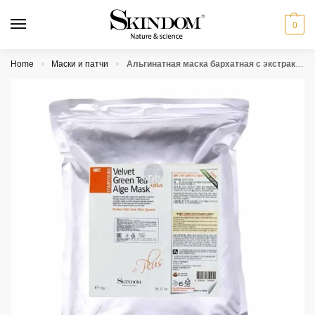
0
Home
Маски и патчи
Альгинатная маска бархатная c экстрактом зеленого чая Skindom Velvet Green Tea Alge Mask Plus
»
»