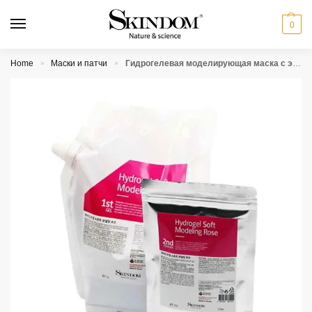
0
Home
Маски и патчи
Гидрогелевая моделирующая маска с экстрактом розы Skindom Hydrogel Soft Modeling Rose
»
»