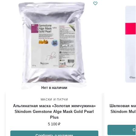
Нет в наличии
МАСКИ И ПАТЧИ
Альгинатная маска «Золотая жемчужина»
Шелковая ма
Skindom Gemstone Alge Mask Gold Pearl
Skindom Mulb
Plus
5 100
₽
С
Сообщить о наличии