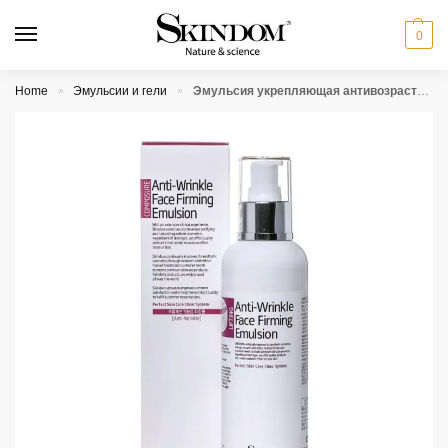
0
Home
Эмульсии и гели
Эмульсия укрепляющая антивозрастная Skindom Anti Wrinkle Face Firming Emulsion
»
»