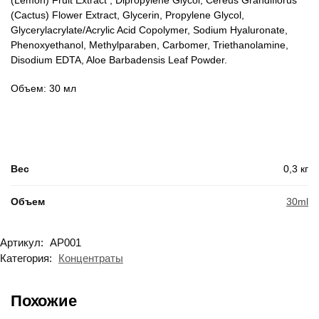
(Lemon) Fruit Extract , Dipropylene Glycol, Cereus Grandiflorus
(Cactus) Flower Extract, Glycerin, Propylene Glycol,
Glycerylacrylate/Acrylic Acid Copolymer, Sodium Hyaluronate,
Phenoxyethanol, Methylparaben, Carbomer, Triethanolamine,
Disodium EDTA, Aloe Barbadensis Leaf Powder.
Объем: 30 мл
Вес
0,3 кг
Объем
30ml
Артикул:
AP001
Категория:
Концентраты
Похожие