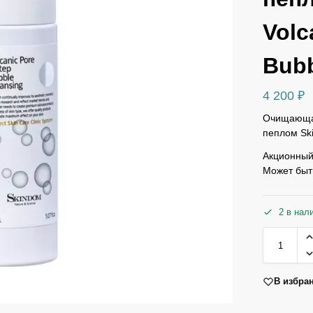
Volc
Bubb
4 200
₽
Очищающая
пеплом Ski
Акционный 
Может быт
2 в нал
В избра