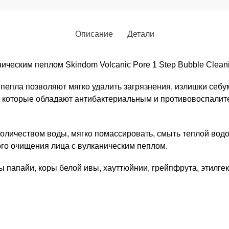
Описание
Детали
ическим пеплом Skindom Volcanic Pore 1 Step Bubble Clean
пепла позволяют мягко удалить загрязнения, излишки себу
 которые обладают антибактериальным и противовоспалит
количеством воды, мягко помассировать, смыть теплой вод
ого очищения лица с вулканическим пеплом.
ты папайи, коры белой ивы, хауттюйнии, грейпфрута, этилге