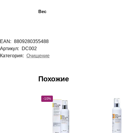
Вес
EAN:
8809280355488
Артикул:
DC002
Категория:
Очищение
Похожие
-10%