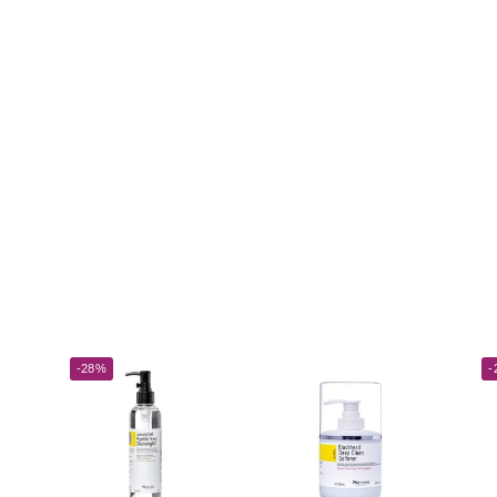
-28%
-