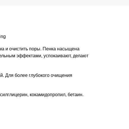
ing
ма и очистить поры. Пенка насыщена
ельным эффектами, успокаивают, делают
ой. Для более глубокого очищения
ксилглицерин, кокамидопропил, бетаин.