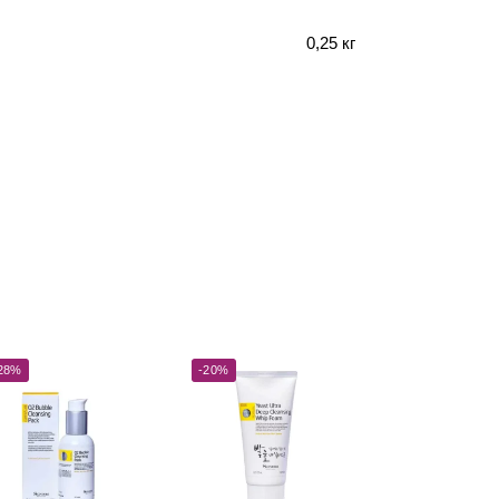
0,25 кг
28%
-20%