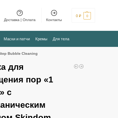
0
₽
0
Доставка | Оплата
Контакты
Маски и патчи
Кремы
Для тела
tep Bubble Cleaning
ка для
щения пор «1
» с
каническим
лом Skindom