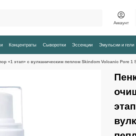
Поиск
Аккаунт
ки
Концентраты
Сыворотки
Эссенции
Эмульсии и гели
ор «1 этап» с вулканическим пеплом Skindom Volcanic Pore 1 S
Пен
очи
этап
вул
пеп